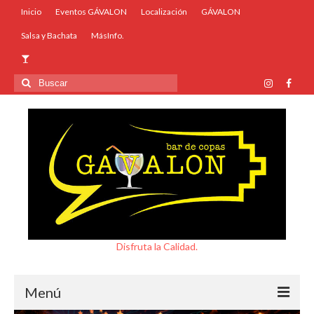
Inicio
Eventos GÁVALON
Localización
GÁVALON
Salsa y Bachata
MásInfo.
Buscar
por:
Disfruta la Calidad.
Menú