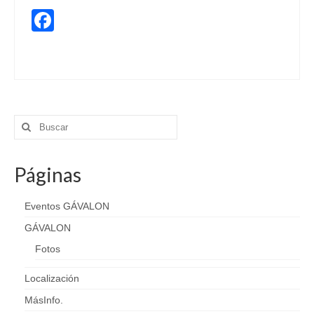
Facebook
boadilla conciertos
,
fiesta de los 80´s
,
Grupos
,
jazz
,
pop
,
rock
,
swin
Buscar
por:
Páginas
Eventos GÁVALON
GÁVALON
Fotos
Localización
MásInfo.