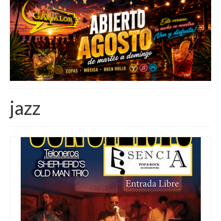
Inicio
Eventos GÁVALON
Localización
GÁVALON
Salsa y Bachata
jazz
MásInfo.