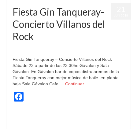
21
Fiesta Gin Tanqueray-
JUN 2018
Concierto Villanos del
Rock
publicado en:
Conciertos
,
Fiestas
|
0
Fiesta Gin Tanqueray – Concierto Villanos del Rock
Sábado 23 a partir de las 23:30hs Gávalon y Sala
Gávalon. En Gávalon bar de copas disfrutaremos de la
Fiesta Tanqueray con mejor música de baile. en planta
baja Sala Gávalon Cafe …
Continuar
Facebook
bailar
,
calidad
,
Conciertos Boadilla
,
fiesta
,
Fiestas
,
rock
,
Sala de conciertos
,
Tanqueray Gin