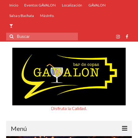
Inicio
Eventos GÁVALON
Localización
GÁVALON
Salsa y Bachata
MásInfo.
Buscar
por:
Disfruta la Calidad.
Menú