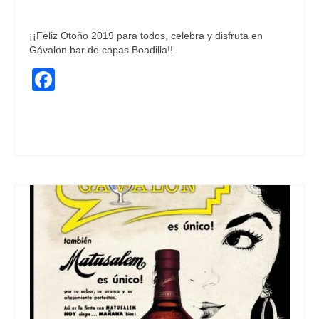
Gigante
|
0
¡¡Feliz Otoño 2019 para todos, celebra y disfruta en
Gávalon bar de copas Boadilla!!
Facebook
bailar
,
calidad
,
Conciertos Boadilla
,
copasboadilla
,
fiesta
,
Fiestas
,
gavalon
,
gavalonboadilla
,
rock
,
Sala de conciertos