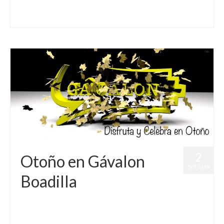
bailar
,
calidad
,
Conciertos Boadilla
,
copasboadilla
,
fiesta
,
Fiestas
,
gavalon
,
gavalonboadilla
,
rock
,
Sala de conciertos
2
Otoño en Gávalon
OCT 2019
Boadilla
publicado en:
Actividades
,
Celebraciones
,
Conciertos
,
Eventos
Deportivos
,
Fiesta salsera-bachatera Sala Gávalon
,
Fiestas
,
Fiestas dj
Sala Gávalon
,
Fiestas Karaoke
,
Fiestas Marcas
,
Monólogos
,
Pantalla