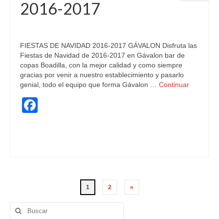
2016-2017
publicado en:
Celebraciones
,
Fiestas
|
0
FIESTAS DE NAVIDAD 2016-2017 GÁVALON Disfruta las
Fiestas de Navidad de 2016-2017 en Gávalon bar de
copas Boadilla, con la mejor calidad y como siempre
gracias por venir a nuestro establecimiento y pasarlo
genial, todo el equipo que forma Gávalon …
Continuar
Facebook
bailar
,
calidad
,
Conciertos Boadilla
,
Fiestas
,
FIESTAS DE NAVIDAD
,
fin de año
,
Noche de Reyes
,
nochebuena
,
nochevieja
Paginación
1
2
»
de
Buscar
por: