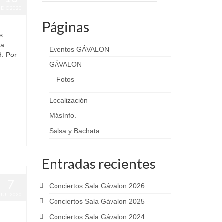
DIC 2020
Páginas
s
la
Eventos GÁVALON
d. Por
GÁVALON
Fotos
Localización
oadilla
,
MásInfo.
Salsa y Bachata
Entradas recientes
7
Conciertos Sala Gávalon 2026
JUL 2020
Conciertos Sala Gávalon 2025
lon
,
Conciertos Sala Gávalon 2024