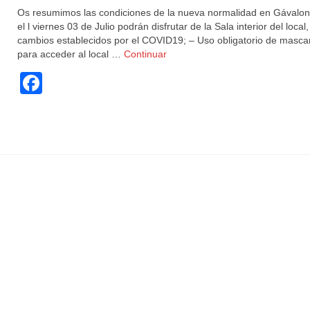
Os resumimos las condiciones de la nueva normalidad en Gávalo
el l viernes 03 de Julio podrán disfrutar de la Sala interior del local,
cambios establecidos por el COVID19; – Uso obligatorio de mascar
para acceder al local …
Continuar
Facebook
boadilladelmonte
,
ConciertosBoadilla
,
conciertosmadrid
,
copasboadilla
,
gavalon
,
gavalonb
gruposmusicales
,
livemusic
,
musicaenvivo
,
nochedefiesta
,
ocio
,
salasdeconcierto