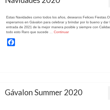
publicado en:
Celebraciones
,
Fiestas
|
0
Estas Navidades como todos los años, desearos Felices Fiestas.O
esperamos en Gávalon para celebrar y brindar por lo bueno y dar 
entrada de 2021 de la mejor manera posible y siempre con Calida
todo esto Raro que sucede …
Continuar
Facebook
boadilladelmonte
,
ConciertosBoadilla
,
conciertosmadrid
,
copasboadilla
,
gavalon
,
gavalonb
gruposmusicales
,
livemusic
,
musicaenvivo
,
nochedefiesta
,
ocio
,
salasdeconcierto
Gávalon Summer 2020
publicado en:
Actividades
,
Celebraciones
,
Conciertos
,
Fiestas
,
Fiestas dj Sala Gáva
Fiestas Karaoke
,
Fiestas Marcas
,
Pantalla Gigante
|
0