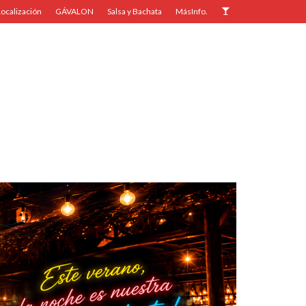
Localización
GÁVALON
Salsa y Bachata
MásInfo.