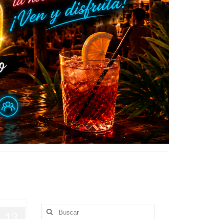
Buscar
13
por: