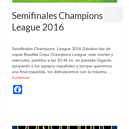
4
Semifinales Champions
MAY 2016
League 2016
publicado en:
Eventos Deportivos
,
Pantalla Gigante
|
0
Semifinales Champions League 2016 Gávalon bar de
copas Boadilla Copa Champions League, este martes y
miércoles, partidos a las 20:45 hs. en pantalla Gigante,
apoyando a los equipos españoles y porque queremos
una final española, los disfrutaremos con la máxima …
Continuar
Facebook
calidad
,
Champions League
,
Copa Champions league
,
Futbol
,
pantalla gigante