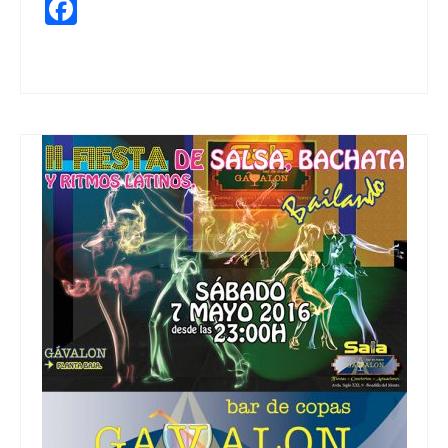
Facebook
Azafatas Fiesta
,
ballantines
,
calidad
,
Fiesta Ballantines
,
Regalos