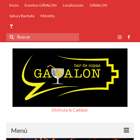
Inicio
Eventos GÁVALON
Localización
GÁVALON
Salsa y Bachata
MásInfo.
Buscar
por:
Disfruta la Calidad.
Menú