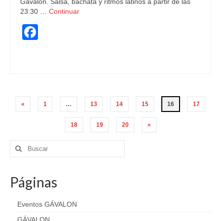
Gávalon. Salsa, bachata y ritmos latinos a partir de las
23:30 …
Continuar
Facebook
bachata
,
bailando
,
bailar
,
fiestón
,
salsa
Paginación
«
1
…
13
14
15
16
17
de
18
19
20
»
entradas
Buscar
por:
Páginas
Eventos GÁVALON
GÁVALON