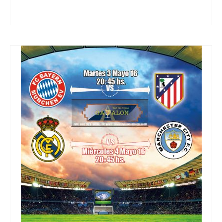
bachata
,
bailando
,
bailar
,
baile
,
fiesta
,
Kizomba
,
Ritmos Latinos
,
salsa