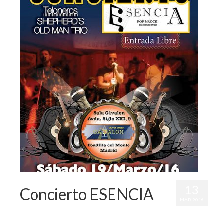
13
Concierto ESENCIA
MAR 2016
publicado en:
Conciertos
|
0