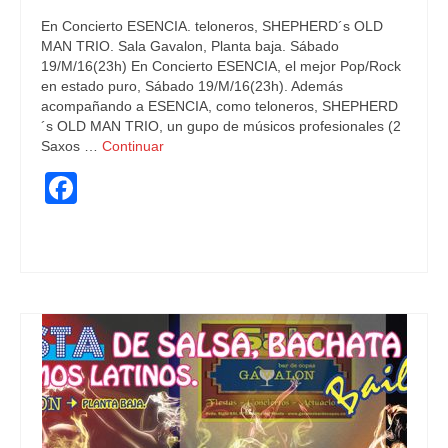
En Concierto ESENCIA. teloneros, SHEPHERD´s OLD
MAN TRIO. Sala Gavalon, Planta baja. Sábado
19/M/16(23h) En Concierto ESENCIA, el mejor Pop/Rock
en estado puro, Sábado 19/M/16(23h). Además
acompañando a ESENCIA, como teloneros, SHEPHERD
´s OLD MAN TRIO, un gupo de músicos profesionales (2
Saxos …
Continuar
Facebook
boadilla conciertos
,
fiesta de los 80´s
,
Grupos
,
jazz
,
pop
,
rock
,
swin