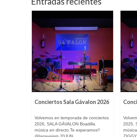
Entradas recientes
valon
Conciertos Sala Gávalon 2026
Conci
16 marzo, 2022
14 enero, 2026
directo con
Volvemos en temporada de conciertos
Volvem
2026, SALA GÁVALON Boadilla.
2025, 
N
música en directo.Te esperamos!!
música
@lagavajam 20JUN,...
ZIGGYS