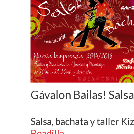
Gávalon Bailas! Sals
publicado en:
Actividades
|
0
Salsa, bachata y taller K
Boadilla.