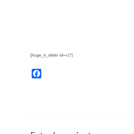
[huge_it_slider id=»1″]
Facebook
bachata
,
bailar
,
clases de Bachata
,
clases de salsa
,
Kizomba
,
salsa