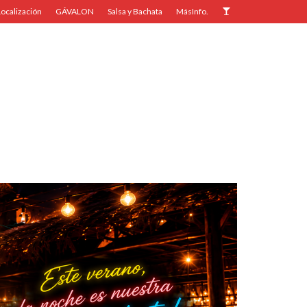
Localización
GÁVALON
Salsa y Bachata
MásInfo.