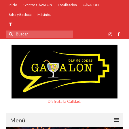
Inicio
Eventos GÁVALON
Localización
GÁVALON
Salsa y Bachata
MásInfo.
Buscar
por:
Disfruta la Calidad.
Menú