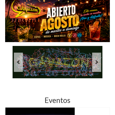
Inicio
Eventos GÁVALON
Localización
GÁVALON
Salsa y Bachata
MásInfo.
Eventos