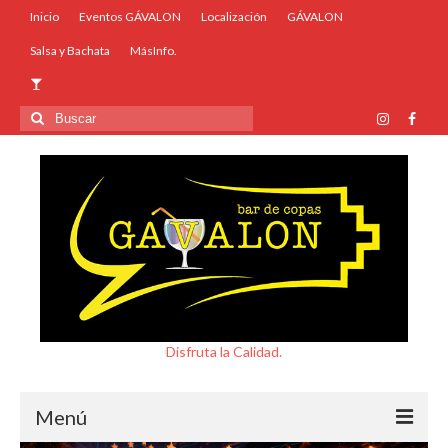
Inicio
Eventos GÁVALON
Localización
GÁVALON
Salsa y Bachata
MásInfo.
Buscar
por:
Disfruta la Calidad.
Menú