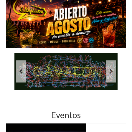
Inicio
Eventos GÁVALON
Localización
GÁVALON
Salsa y Bachata
MásInfo.
Eventos